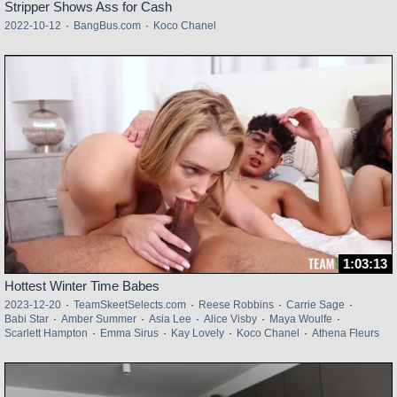
Stripper Shows Ass for Cash
2022-10-12
·
BangBus.com
·
Koco Chanel
1:03:13
Hottest Winter Time Babes
2023-12-20
·
TeamSkeetSelects.com
·
Reese Robbins
·
Carrie Sage
·
Babi Star
·
Amber Summer
·
Asia Lee
·
Alice Visby
·
Maya Woulfe
·
Scarlett Hampton
·
Emma Sirus
·
Kay Lovely
·
Koco Chanel
·
Athena Fleurs